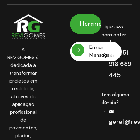
Horário
Ligue-nos
para obter
ajuda
Enviar
A
+351
Mensagem
REVIGOMES é
918 689
dedicada a
transformar
445
projetos em
realidade,
Tem alguma
através da
dúvida?
aplicação
profissional
de
geral@rev
pavimentos,
pladur,