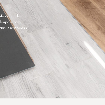
fissional de
, limpo e com
as, escritórios e