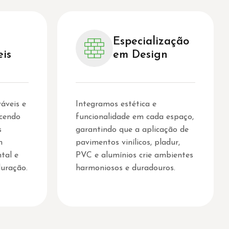
Especialização
eis
em Design
áveis e
Integramos estética e
ecendo
funcionalidade em cada espaço,
s
garantindo que a aplicação de
m
pavimentos vinílicos, pladur,
tal e
PVC e alumínios crie ambientes
uração.
harmoniosos e duradouros.