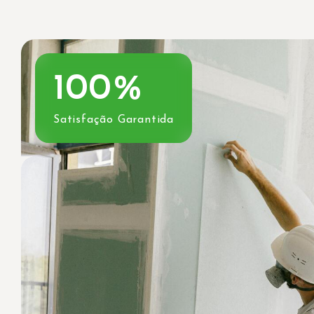
100
%
Satisfação Garantida