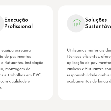
Execução
Soluções
Profissional
Sustentáv
 equipa assegura
Utilizamos materiais dur
ão de pavimentos
técnicas eficientes, ofer
s e flutuantes, instalação
aplicação de pavimento
dur, montagem de
vinílicos e flutuantes co
os e trabalhos em PVC,
responsabilidade ambien
 com qualidade e
acabamentos de longa d
o.