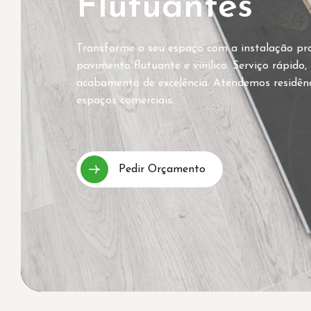
Flutuantes
Transforme o seu espaço com a instalação pro
pavimento flutuante e vinílico. Serviço rápido
acabamento de excelência. Atendemos residênci
espaços comerciais.
Pedir Orçamento