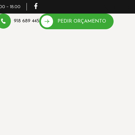
00 - 18.00
EN
FR
PT
ES
918 689 445
PEDIR ORÇAMENTO