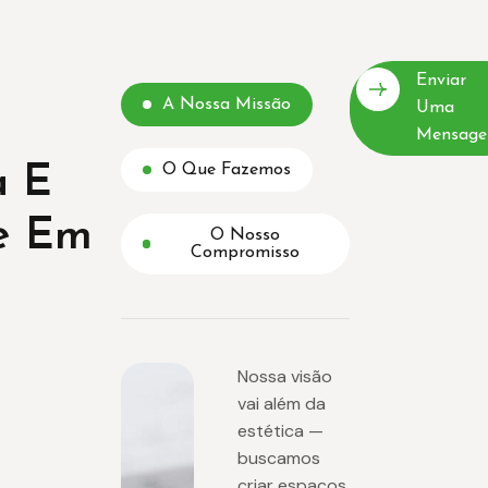
Enviar
A Nossa Missão
Uma
Mensag
a E
O Que Fazemos
e Em
O Nosso
Compromisso
Nossa visão
vai além da
estética —
buscamos
criar espaços