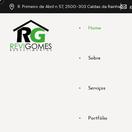
R. Primeiro de Abril n 57, 2500-303 Caldas da Rainha
g
Home
Sobre
Serviços
Portfólio