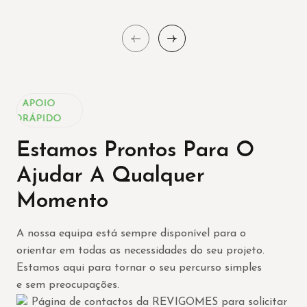
IO
APOIO
IDO
RÁPIDO
Estamos Prontos Para O
Ajudar A Qualquer
Momento
A nossa equipa está sempre disponível para o
orientar em todas as necessidades do seu projeto.
Estamos aqui para tornar o seu percurso simples
e sem preocupações.