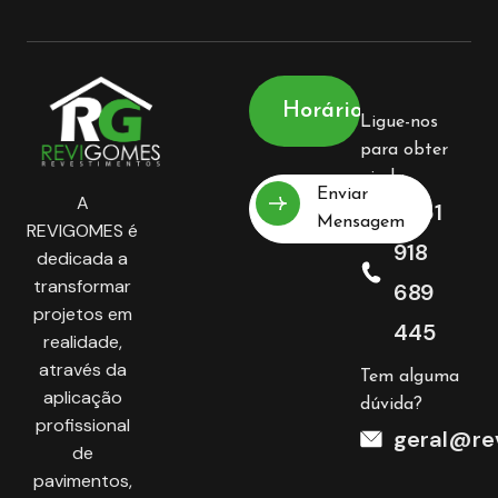
Horário
Ligue-nos
para obter
ajuda
Enviar
A
+351
Mensagem
REVIGOMES é
918
dedicada a
transformar
689
projetos em
445
realidade,
através da
Tem alguma
aplicação
dúvida?
profissional
geral@re
de
pavimentos,