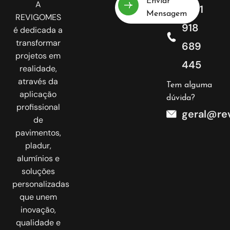
Enviar
A
+351
Mensagem
REVIGOMES
918
é dedicada a
transformar
689
projetos em
445
realidade,
através da
Tem alguma
aplicação
dúvida?
profissional
geral@re
de
pavimentos,
pladur,
alumínios e
soluções
personalizadas
que unem
inovação,
qualidade e